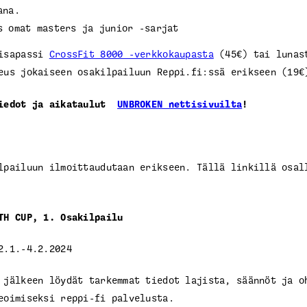
mana.
s omat masters ja junior -sarjat
kisapassi
CrossFit 8000 -verkkokaupasta
(45€) tai lunas
eus jokaiseen osakilpailuun Reppi.fi:ssä erikseen (19€
tiedot ja aikataulut
UNBROKEN nettisivuilta
!
lpailuun ilmoittaudutaan erikseen. Tällä linkillä osal
TH CUP, 1. Osakilpailu
2.1.-4.2.2024
 jälkeen löydät tarkemmat tiedot lajista, säännöt ja o
eoimiseksi reppi-fi palvelusta.