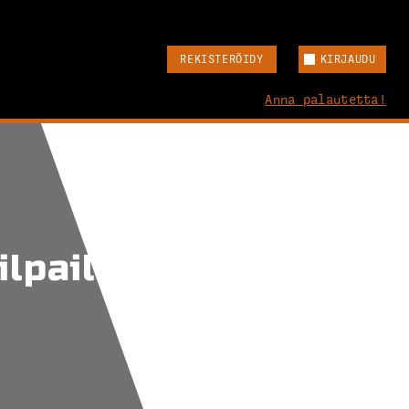
REKISTERÖIDY
KIRJAUDU
Anna palautetta!
lpailu 1