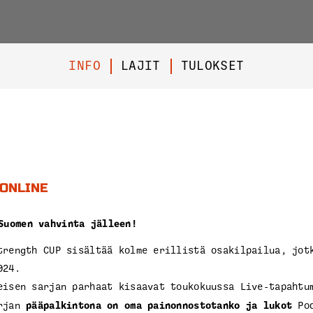
INFO
LAJIT
TULOKSET
ONLINE
Suomen vahvinta jälleen!
trength CUP sisältää kolme erillistä osakilpailua, jot
024.
eisen sarjan parhaat kisaavat toukokuussa Live-tapahtu
pääpalkintona on oma painonnostotanko ja lukot
arjan
Po