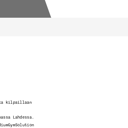
ka kilpaillaan
massa Lahdessa.
diumGymSolution