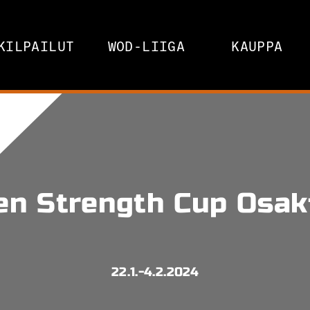
KILPAILUT
WOD-LIIGA
KAUPPA
n Strength Cup Osaki
22.1.-4.2.2024