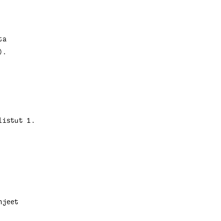
ta
).
listut 1.
hjeet