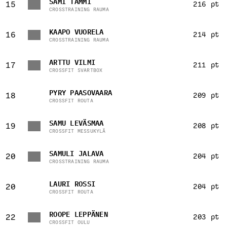
SAMI TAMMI
15
216 pt
CROSSTRAINING RAUMA
KAAPO VUORELA
16
214 pt
CROSSTRAINING RAUMA
ARTTU VILMI
17
211 pt
CROSSFIT SVARTBOX
PYRY PAASOVAARA
18
209 pt
CROSSFIT ROUTA
SAMU LEVÄSMAA
19
208 pt
CROSSFIT MESSUKYLÄ
SAMULI JALAVA
20
204 pt
CROSSTRAINING RAUMA
LAURI ROSSI
20
204 pt
CROSSFIT ROUTA
ROOPE LEPPÄNEN
22
203 pt
CROSSFIT OULU