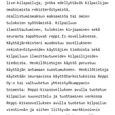
live-kilapailuja, jotka edellyttävät kilpailijan
omatoimista rekisteröitymistä,
osallistumismaksun maksamista tai omien
tuloksien syöttämistä. Kilpailuun
ilmoittautuminen, tuloksien kirjaaminen sekä
seuranta tapahtuvat reppi.fi-sovelluksessa.
Käyttäjärekisteri muodostuu sovellukseen
rekisteröityneiden käyttäjien tiedoista sekä
kilpailuun ilmoittautuneiden kilpailijoiden
tiedoista. Henkilötietojen käyttö perustuu
käyttäjän antamaan suostumukseen. Henkilötietoja
käytetään seuraavissa käyttötarkoituksissa Reppi
Oy:n tai valtuutetun yhteistyökumppanin
toimesta: Reppi-kisasovelluksen avulla tuotetun
kilpailun suunnittelu ja tuottaminen verkossa
Reppi-kisasovelluksen avulla tuotetun kilpailun
viestinnän ja siihen liittyvän markkinoinnin