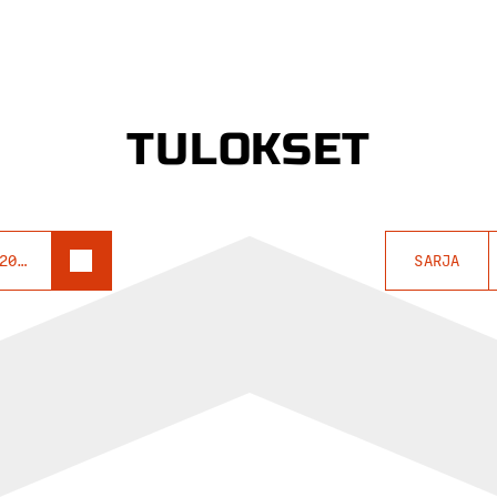
TULOKSET
Turun Tuomiopäivä 2021
SARJA