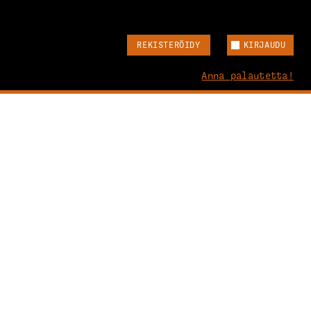
REKISTERÖIDY
KIRJAUDU
Anna palautetta!